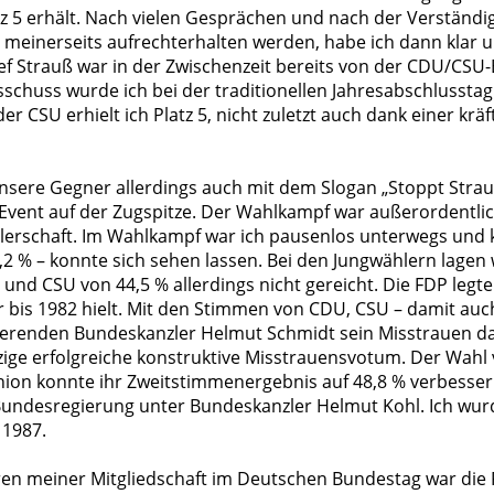
tz 5 erhält. Nach vielen Gesprächen und nach der Verständig
t meinerseits aufrechterhalten werden, habe ich dann klar u
ef Strauß war in der Zwischenzeit bereits von der CDU/CS
chuss wurde ich bei der traditionellen Jahresabschlussta
er CSU erhielt ich Platz 5, nicht zuletzt auch dank einer k
unsere Gegner allerdings auch mit dem Slogan „Stoppt Stra
s Event auf der Zugspitze. Der Wahlkampf war außerordentlic
hlerschaft. Im Wahlkampf war ich pausenlos unterwegs und 
2 % – konnte sich sehen lassen. Bei den Jungwählern lagen w
d CSU von 44,5 % allerdings nicht gereicht. Die FDP legte 
 nur bis 1982 hielt. Mit den Stimmen von CDU, CSU – damit 
renden Bundeskanzler Helmut Schmidt sein Misstrauen da
nzige erfolgreiche konstruktive Misstrauensvotum. Der Wahl
n konnte ihr Zweitstimmenergebnis auf 48,8 % verbessern 
Bundesregierung unter Bundeskanzler Helmut Kohl. Ich wurd
 1987.
hren meiner Mitgliedschaft im Deutschen Bundestag war die