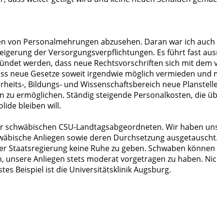
en von Personalmehrungen abzusehen. Daran war ich auch m
teigerung der Versorgungsverpflichtungen. Es führt fast a
ndet werden, dass neue Rechtsvorschriften sich mit dem
ass neue Gesetze soweit irgendwie möglich vermieden und m
erheits-, Bildungs- und Wissenschaftsbereich neue Planstell
 zu ermöglichen. Ständig steigende Personalkosten, die ü
lide bleiben will.
er schwäbischen CSU-Landtagsabgeordneten. Wir haben uns
äbische Anliegen sowie deren Durchsetzung ausgetauscht. W
der Staatsregierung keine Ruhe zu geben. Schwaben können 
in, unsere Anliegen stets moderat vorgetragen zu haben. Nich
es Beispiel ist die Universitätsklinik Augsburg.