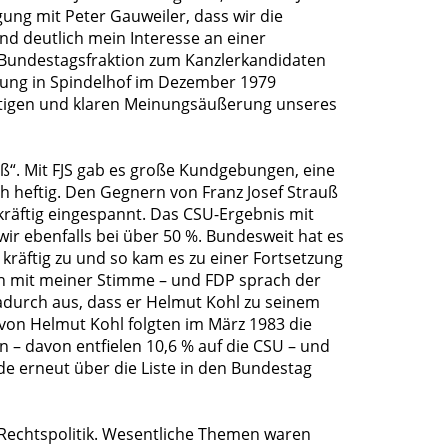
ung mit Peter Gauweiler, dass wir die
nd deutlich mein Interesse an einer
U-Bundestagsfraktion zum Kanzlerkandidaten
gung in Spindelhof im Dezember 1979
räftigen und klaren Meinungsäußerung unseres
uß“. Mit FJS gab es große Kundgebungen, eine
h heftig. Den Gegnern von Franz Josef Strauß
kräftig eingespannt. Das CSU-Ergebnis mit
ir ebenfalls bei über 50 %. Bundesweit hat es
kräftig zu und so kam es zu einer Fortsetzung
auch mit meiner Stimme – und FDP sprach der
durch aus, dass er Helmut Kohl zu seinem
 von Helmut Kohl folgten im März 1983 die
– davon entfielen 10,6 % auf die CSU – und
e erneut über die Liste in den Bundestag
 Rechtspolitik. Wesentliche Themen waren