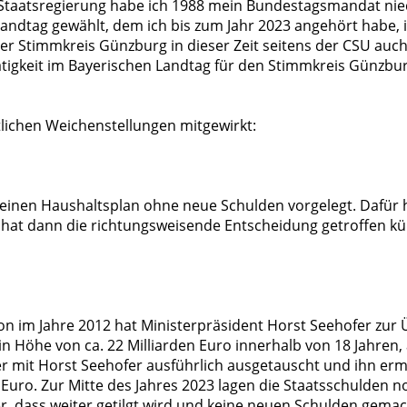
 Staatsregierung habe ich 1988 mein Bundestagsmandat nied
andtag gewählt, dem ich bis zum Jahr 2023 angehört habe, 
er Stimmkreis Günzburg in dieser Zeit seitens der CSU auch 
ätigkeit im Bayerischen Landtag für den Stimmkreis Günzb
lichen Weichenstellungen mitgewirkt:
 einen Haushaltsplan ohne neue Schulden vorgelegt. Dafür h
 hat dann die richtungsweisende Entscheidung getroffen kü
on im Jahre 2012 hat Ministerpräsident Horst Seehofer zur
n Höhe von ca. 22 Milliarden Euro innerhalb von 18 Jahren, a
r mit Horst Seehofer ausführlich ausgetauscht und ihn erm
Euro. Zur Mitte des Jahres 2023 lagen die Staatsschulden noc
aber, dass weiter getilgt wird und keine neuen Schulden gem