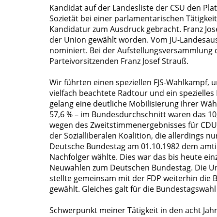
Kandidat auf der Landesliste der CSU den Pla
Sozietät bei einer parlamentarischen Tätigkei
Kandidatur zum Ausdruck gebracht. Franz Jos
der Union gewählt worden. Vom JU-Landesauss
nominiert. Bei der Aufstellungsversammlung d
Parteivorsitzenden Franz Josef Strauß.
Wir führten einen speziellen FJS-Wahlkampf, 
vielfach beachtete Radtour und ein spezielle
gelang eine deutliche Mobilisierung ihrer Wä
57,6 % – im Bundesdurchschnitt waren das 10,
wegen des Zweitstimmenergebnisses für CDU un
der Sozialliberalen Koalition, die allerdings
Deutsche Bundestag am 01.10.1982 dem amtie
Nachfolger wählte. Dies war das bis heute ei
Neuwahlen zum Deutschen Bundestag. Die Unio
stellte gemeinsam mit der FDP weiterhin die 
gewählt. Gleiches galt für die Bundestagswahl
Schwerpunkt meiner Tätigkeit in den acht Ja