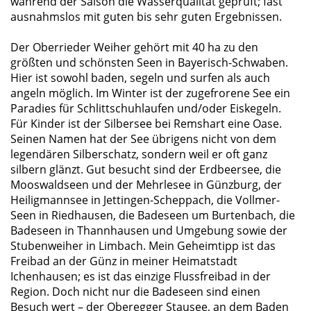
während der Saison die Wasserqualität geprüft; fast
ausnahmslos mit guten bis sehr guten Ergebnissen.
Der Oberrieder Weiher gehört mit 40 ha zu den
größten und schönsten Seen in Bayerisch-Schwaben.
Hier ist sowohl baden, segeln und surfen als auch
angeln möglich. Im Winter ist der zugefrorene See ein
Paradies für Schlittschuhlaufen und/oder Eiskegeln.
Für Kinder ist der Silbersee bei Remshart eine Oase.
Seinen Namen hat der See übrigens nicht von dem
legendären Silberschatz, sondern weil er oft ganz
silbern glänzt. Gut besucht sind der Erdbeersee, die
Mooswaldseen und der Mehrlesee in Günzburg, der
Heiligmannsee in Jettingen-Scheppach, die Vollmer-
Seen in Riedhausen, die Badeseen um Burtenbach, die
Badeseen in Thannhausen und Umgebung sowie der
Stubenweiher in Limbach. Mein Geheimtipp ist das
Freibad an der Günz in meiner Heimatstadt
Ichenhausen; es ist das einzige Flussfreibad in der
Region. Doch nicht nur die Badeseen sind einen
Besuch wert – der Oberegger Stausee, an dem Baden